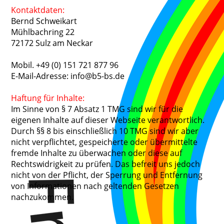
Kontaktdaten:
Bernd Schweikart
Mühlbachring 22
72172 Sulz am Neckar
Mobil. +49 (0) 151 721 877 96
E-Mail-Adresse: info@b5-bs.de
Haftung für Inhalte:
Im Sinne von § 7 Absatz 1 TMG sind wir für die
eigenen Inhalte auf dieser Webseite verantwortlich.
Durch §§ 8 bis einschließlich 10 TMG sind wir aber
nicht verpflichtet, gespeicherte oder übermittelte
fremde Inhalte zu überwachen oder diese auf
Rechtswidrigkeit zu prüfen. Das befreit uns jedoch
nicht von der Pflicht, der Sperrung und Entfernung
von Informationen nach geltenden Gesetzen
nachzukommen.